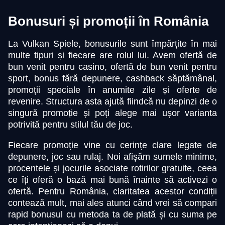
Bonusuri și promoții în România
La Vulkan Spiele, bonusurile sunt împărțite în mai
multe tipuri și fiecare are rolul lui. Avem ofertă de
bun venit pentru casino, ofertă de bun venit pentru
sport, bonus fără depunere, cashback săptămânal,
promoții speciale în anumite zile și oferte de
revenire. Structura asta ajută fiindcă nu depinzi de o
singură promoție și poți alege mai ușor varianta
potrivită pentru stilul tău de joc.
Fiecare promoție vine cu cerințe clare legate de
depunere, joc sau rulaj. Noi afișăm sumele minime,
procentele și jocurile asociate rotirilor gratuite, ceea
ce îți oferă o bază mai bună înainte să activezi o
ofertă. Pentru România, claritatea acestor condiții
contează mult, mai ales atunci când vrei să compari
rapid bonusul cu metoda ta de plată și cu suma pe