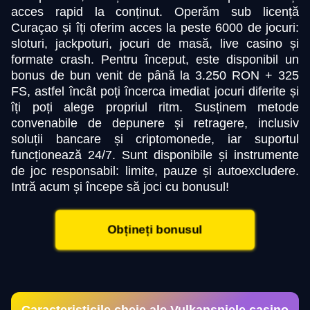
acces rapid la conținut. Operăm sub licență
Curaçao și îți oferim acces la peste 6000 de jocuri:
sloturi, jackpoturi, jocuri de masă, live casino și
formate crash. Pentru început, este disponibil un
bonus de bun venit de până la 3.250 RON + 325
FS, astfel încât poți încerca imediat jocuri diferite și
îți poți alege propriul ritm. Susținem metode
convenabile de depunere și retragere, inclusiv
soluții bancare și criptomonede, iar suportul
funcționează 24/7. Sunt disponibile și instrumente
de joc responsabil: limite, pauze și autoexcludere.
Intră acum și începe să joci cu bonusul!​
Obțineți bonusul
Caracteristicile cheie ale Vulkanspiele casino