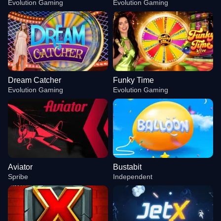
Evolution Gaming
Evolution Gaming
Dream Catcher
Funky Time
Evolution Gaming
Evolution Gaming
Aviator
Bustabit
Spribe
Independent