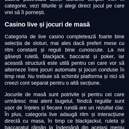
categorie, vezi titlurile și alegi direct jocul pe care
vrei să îl pornești.
Casino live și jocuri de masă
Categoria de live casino completează foarte bine
Live Craps
Lucky Crumbling
Gates of Olympus
Mega Ball
Spaceman
Gonzo’s Quest
selecția de sloturi, mai ales dacă preferi mese cu
Evolution Gaming
Gamzix
Pragmatic Play
Evolution Gaming
Pragmatic Play
NetEnt
ritm constant și reguli bine cunoscute. La noi
găsești ruletă, blackjack, baccarat și poker, iar
această structură este utilă pentru cei care vor să
alterneze între jocuri automate și jocuri conduse în
timp real. Nu trebuie să schimbi platforma și nici să
creezi cont separat pentru o altă secțiune.
Jocurile de masă sunt potrivite și pentru cei care
urmăresc mai atent bugetul, fiindcă regulile sunt
ușor de înțeles și fiecare rundă are un rezultat clar.
În plus, categoria live adaugă ritm și interacțiune
directă cu masa, în timp ce blackjackul, ruleta și
baccaratul rămân la îndemână din același meniu