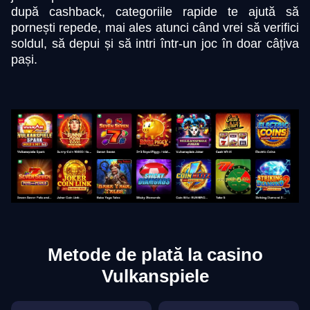
după cashback, categoriile rapide te ajută să
pornești repede, mai ales atunci când vrei să verifici
soldul, să depui și să intri într-un joc în doar câțiva
pași.
Metode de plată la casino
Vulkanspiele