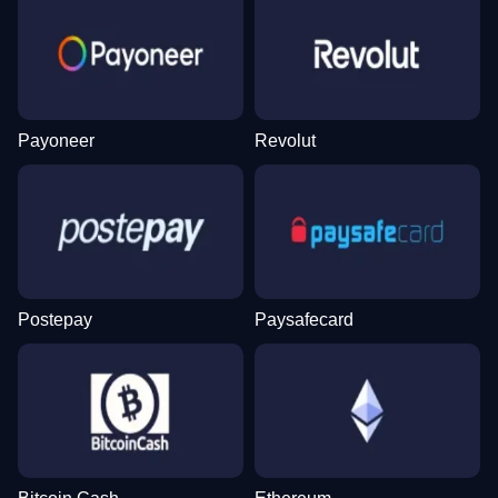
Payoneer
Revolut
Postepay
Paysafecard