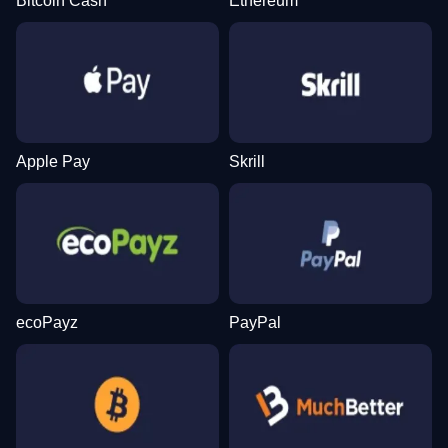
Bitcoin Cash
Ethereum
Apple Pay
Skrill
ecoPayz
PayPal