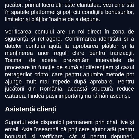
jucător, primul lucru util este claritatea: vezi cine stă
în spatele platformei și poți citi condițiile bonusurilor,
limitelor și plăților înainte de a depune.
Verificarea contului are un rol direct în zona de
siguranță și retragere. Confirmarea identității și a
datelor contului ajută la aprobarea plăților și la
menținerea unor reguli clare pentru tranzacții.
Tocmai de aceea prezentăm intervalele de
procesare în funcție de sumă și diferențiem și cazul
retragerilor cripto, care pentru anumite metode pot
ajunge mult mai repede după aprobare. Pentru
jucătorii din România, această structură reduce
ezitarea, fiindcă pașii importanți nu rămân ascunși.
Asistență clienți
Suportul este disponibil permanent prin chat live și
email. Asta înseamnă că poți cere ajutor atât pentru
bonusuri și verificare, cât și pentru depuneri,