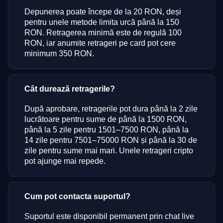
Depunerea poate începe de la 20 RON, deși
pentru unele metode limita urcă până la 150
RON. Retragerea minimă este de regulă 100
RON, iar anumite retrageri pe card pot cere
minimum 350 RON.
Cât durează retragerile?
După aprobare, retragerile pot dura până la 2 zile
lucrătoare pentru sume de până la 1500 RON,
până la 5 zile pentru 1501–7500 RON, până la
14 zile pentru 7501–75000 RON și până la 30 de
zile pentru sume mai mari. Unele retrageri cripto
pot ajunge mai repede.
Cum pot contacta suportul?
Suportul este disponibil permanent prin chat live