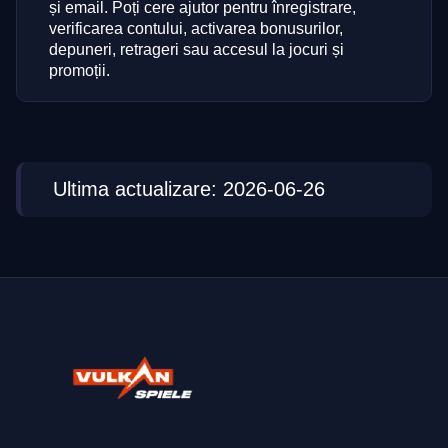
și email. Poți cere ajutor pentru înregistrare,
verificarea contului, activarea bonusurilor,
depuneri, retrageri sau accesul la jocuri și
promoții.
Ultima actualizare: 2026-06-26