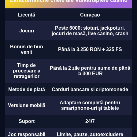
Licență
Curaçao
Peste 6000: sloturi, jackpoturi,
Jocuri
jocuri de masă, live casino, crash
Bonus de bun
Până la 3.250 RON + 325 FS
venit
Timp de
Până la 2 zile pentru sume de până
procesare a
la 300 EUR
retragerilor
Metode de plată
Carduri bancare și criptomonede
Adaptare completă pentru
Versiune mobilă
smartphone-uri și tablete
Suport
24/7
Joc responsabil
Limite, pauze, autoexcludere