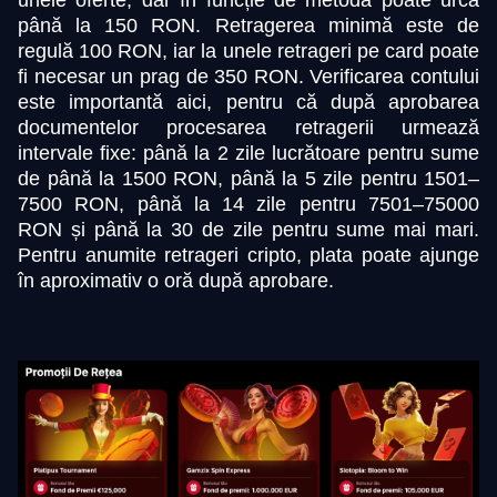
unele oferte, dar în funcție de metodă poate urca
până la 150 RON. Retragerea minimă este de
regulă 100 RON, iar la unele retrageri pe card poate
fi necesar un prag de 350 RON. Verificarea contului
este importantă aici, pentru că după aprobarea
documentelor procesarea retragerii urmează
intervale fixe: până la 2 zile lucrătoare pentru sume
de până la 1500 RON, până la 5 zile pentru 1501–
7500 RON, până la 14 zile pentru 7501–75000
RON și până la 30 de zile pentru sume mai mari.
Pentru anumite retrageri cripto, plata poate ajunge
în aproximativ o oră după aprobare.