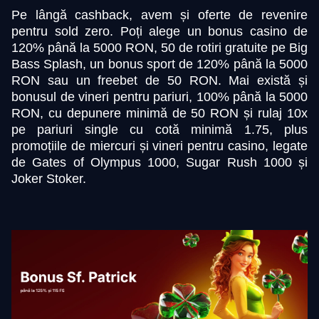
Pe lângă cashback, avem și oferte de revenire
pentru sold zero. Poți alege un bonus casino de
120% până la 5000 RON, 50 de rotiri gratuite pe Big
Bass Splash, un bonus sport de 120% până la 5000
RON sau un freebet de 50 RON. Mai există și
bonusul de vineri pentru pariuri, 100% până la 5000
RON, cu depunere minimă de 50 RON și rulaj 10x
pe pariuri single cu cotă minimă 1.75, plus
promoțiile de miercuri și vineri pentru casino, legate
de Gates of Olympus 1000, Sugar Rush 1000 și
Joker Stoker.