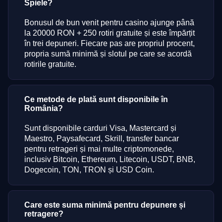
Spiele?
Bonusul de bun venit pentru casino ajunge până
la 20000 RON + 250 rotiri gratuite și este împărțit
în trei depuneri. Fiecare pas are propriul procent,
propria sumă minimă și slotul pe care se acordă
rotirile gratuite.
Ce metode de plată sunt disponibile în
România?
Sunt disponibile carduri Visa, Mastercard și
Maestro, Paysafecard, Skrill, transfer bancar
pentru retrageri și mai multe criptomonede,
inclusiv Bitcoin, Ethereum, Litecoin, USDT, BNB,
Dogecoin, TON, TRON și USD Coin.
Care este suma minimă pentru depunere și
retragere?